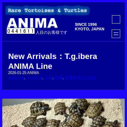
内
容
を
ア
ス
イ
SINCE 1996
コ
キ
ン
KYOTO, JAPAN
ッ
人目のお客様です
リ
ン
プ
ク
New Arrivals：T.g.ibera
ANIMA Line
2026-01-25
ANIMA
お知らせ
, 
リクガメ
, 
入荷
, 
情報
, 
販売生体のご紹介