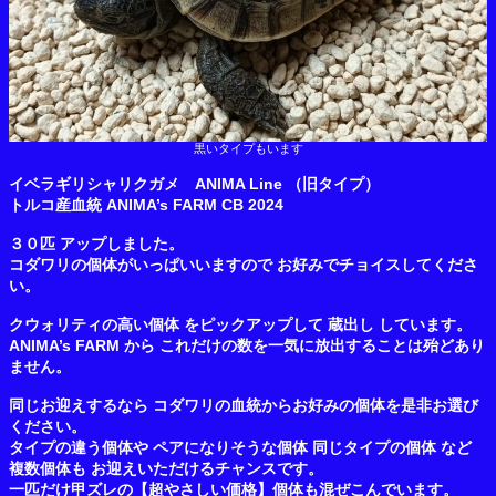
黒いタイプもいます
イベラギリシャリクガメ ANIMA Line （旧タイプ）
トルコ産血統 ANIMA’s FARM CB 2024
３０匹 アップしました。
コダワリの個体がいっぱいいますので お好みでチョイスしてくださ
い。
クウォリティの高い個体 をピックアップして 蔵出し しています。
ANIMA’s FARM から これだけの数を一気に放出することは殆どあり
ません。
同じお迎えするなら コダワリの血統からお好みの個体を是非お選び
ください。
タイプの違う個体や ペアになりそうな個体 同じタイプの個体 など
複数個体も お迎えいただけるチャンスです。
一匹だけ甲ズレの【超やさしい価格】個体も混ぜこんでいます。