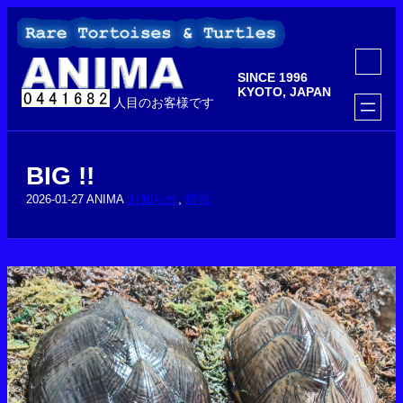
内
容
を
ア
ス
イ
SINCE 1996
コ
キ
ン
KYOTO, JAPAN
ッ
人目のお客様です
リ
ン
プ
ク
BIG !!
お知らせ
, 
情報
2026-01-27
ANIMA