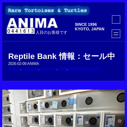
内
容
を
ア
ス
イ
SINCE 1996
コ
キ
ン
KYOTO, JAPAN
ッ
人目のお客様です
リ
ン
プ
ク
Reptile Bank 情報：セール中
2026-02-09
ANIMA
ヤモリ
, 
お知らせ
, 
イベント
, 
情報
, 
販売生体のご紹介