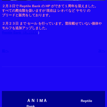
２月３日で Reptile Bank の HP ができて１周年を迎えました。
すべての爬虫類を扱いますが 現在は レオパ など ヤモリ の
ブリードと販売をしております。
２月２３日 まで セール を行っています。普段載せていない個体や
モルフも追加アップしました。
Reptile Bank（れぷばん
）
前へ
次へ
ＡＮＩМＡ
Reptile
Bank