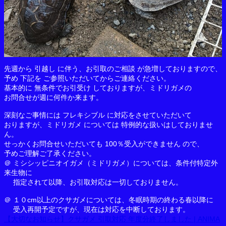
先週から 引越し に伴う、お引取のご相談 が急増しておりますので、
予め 下記を ご参照いただいてからご連絡ください。
基本的に 無条件でお引受け しておりますが、ミドリガメの
お問合せが週に何件か来ます。
深刻なご事情には フレキシブル に対応をさせていただいて
おりますが、ミドリガメ については 特例的な扱いはしておりませ
ん。
せっかくお問合せいただいても 100％受入ができません ので、
予めご理解ご了承ください。
＠ ミシシッピニオイガメ（ミドリガメ）については、条件付特定外
来生物に
指定されて以降、お引取対応は一切しておりません。
＠ １０cm以上のクサガメについては、冬眠時期の終わる春以降に
受入再開予定ですが、現在は対応を中断しております。
【大切なお知らせ】クサガメ 引取対応 年度分終了しました | ANIMA