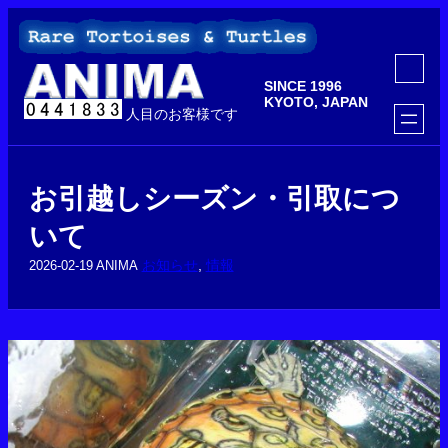
内
容
を
ア
ス
イ
SINCE 1996
コ
キ
ン
KYOTO, JAPAN
ッ
人目のお客様です
リ
ン
プ
ク
お引越しシーズン・引取につ
いて
お知らせ
, 
情報
2026-02-19
ANIMA