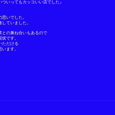
いついってもカッコいい店でした』
の思いでした。
激していました。
業との兼ね合いもあるので
現状です。
いただける
思います。