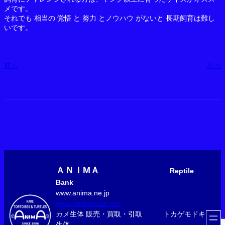
メです。
それでも 相当の 覚悟 と 努力 とノウハウ がないと 長期飼育は難し
いです。
前へ
次へ
ＡＮＩМＡ
Reptile
Bank
www.anima.ne.jp
www.reptilebank.net
カメ生体 販売・買取・引取 トカゲモドキ
生体