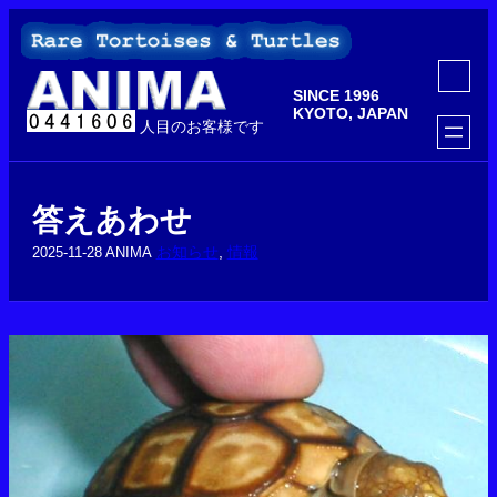
内
容
を
ア
ス
イ
SINCE 1996
コ
キ
ン
KYOTO, JAPAN
ッ
人目のお客様です
リ
ン
プ
ク
答えあわせ
お知らせ
, 
情報
2025-11-28
ANIMA