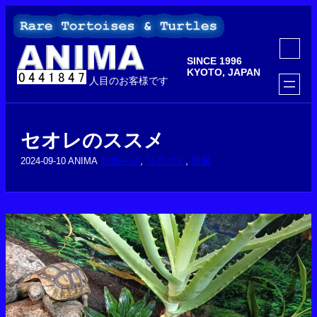
内
容
を
ア
ス
イ
SINCE 1996
コ
キ
ン
KYOTO, JAPAN
ッ
人目のお客様です
リ
ン
プ
ク
セオレのススメ
お知らせ
, 
リクガメ
, 
情報
2024-09-10
ANIMA