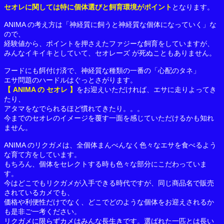
セオレに関しては特に個体選びと飼育環境がポイント
となります。
ANIMA の考え方は「神経質に飼うと神経質な個体になっていく」な
ので、
経験値から、ポイントを押さえたファジーな飼育をしていますが、
みんなイキイキとしていて、セオレーズ が死ぬこともありません。
フードにも餌付け済で、神経質な種類の一番の「心配のタネ」
エサ問題のハードルはぐっとさがります。
【 ANIMA の セオレ 】
をお迎えいただければ、エサに走りよってき
たり、
アタマをなでられるほど慣れてきたり。。。
今までのセオレのイメージを覆す一面を感じていただけるかも知れ
ません。
ANIMA のリクガメは、全個体まんべんなく色々なエサを食べるよう
な育て方をしています。
もちろん、個体をセレクトする時も色々な部分にこだわっていま
す。
今はどこでもリクガメが入手できる時代ですが、同じ商品名で販売
されているカメでも、
価格や利便性だけでなく、どこでどのような個体をお迎えされるか
も是非ご一考ください。
リクガメに限らずカメはみんな長生きです。選ばれた一匹とは長い