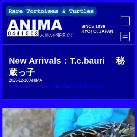
内
容
を
ア
ス
イ
SINCE 1996
コ
キ
ン
KYOTO, JAPAN
ッ
人目のお客様です
リ
ン
プ
ク
New Arrivals：T.c.bauri 秘
蔵っ子
2025-12-10
ANIMA
お知らせ
, 
ハコガメ
, 
入荷
, 
情報
, 
販売生体のご紹介