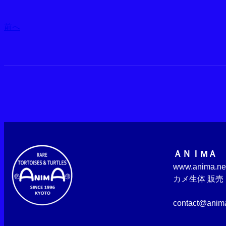
前へ
ＡＮＩМＡ
www.an
カメ生体 販
販売
contact@ani