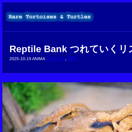
内
容
を
ス
キ
ッ
プ
Reptile Bank つれてい
お知らせ
, 
情報
2025-10-19
ANIMA