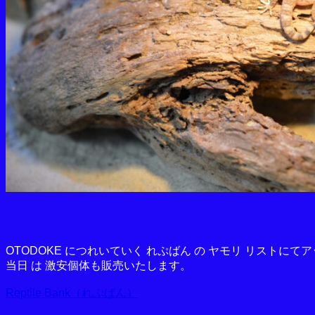
OTODOKE につれいていく れぷばん の ヤモリ リストにて
当日 は 激安個体も販売いたします。
Reptile Bank（れぷばん）