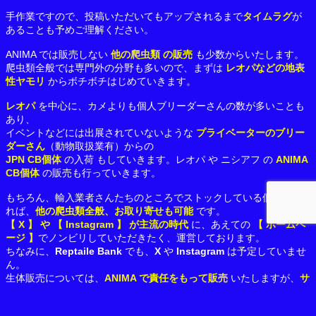
手作業ですので、投稿いただいてもアップされるまで
タイムラグ
が
あることも予めご理解ください。
ANIMA では販売しない
他の爬虫類 の
販売
も少数からいたします。
爬虫類全般では専門外の分野も多いので、まずは
レオパなどの地表
性ヤモリ
からボチボチはじめていきます。
レオパ
を中心に、カメよりも個人ブリーダーさんの数が多いことも
あり、
イベントなどには出展されていないような
プライベーターのブリー
ダーさん
（動物取扱業有）からの
JPN CB個体
の入荷 もしていきます。レオパ や ニシアフ の
ANIMA
CB個体
の販売も行っていきます。
もちろん、輸入業者さんたちのところでストックしている個体であ
れば、
他の爬虫類全般、お取り寄せも可能
です。
【 X 】 や 【 Instagram 】 が主流の時代
に、あえての
【 ホームペ
ージ 】
でノンビリしていただきたく、運営しております。
ちなみに、
Reptaile Bank
でも、
X
や
Instagram
は予定していませ
ん。
生体販売については、
ANIMA で責任をもって販売
いたしますが、
サ
イト運営は Reptile Bank 担当
がおこないます。