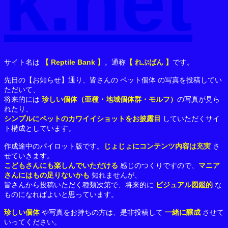
k.net
サイト名は
【 Reptile Bank 】
。通称
【 れぷばん 】
です。
先日の【お知らせ】通り、皆さんの ペット個体 の写真を投稿してい
ただいて、
将来的には
珍しい個体（亜種・地域個体群・モルフ）
の写真が見ら
れたり、
シンプルにペットのカワイイショットをお披露目
していただくサイ
ト構成としています。
作成途中のパイロット版です。
じょじょにコンテンツ内容は充実
さ
せていきます。
こどもさんにも楽しんでいただける
感じのつくりですので、
マニア
さんにはもの足りないかも
知れませんが、
皆さんから投稿いただく種類次第で、将来的に
ビジュアル図鑑的
な
ものになればよいと思っています。
珍しい個体
や写真をお持ちの方は、是非投稿して
一緒に醸成
させて
いってください。