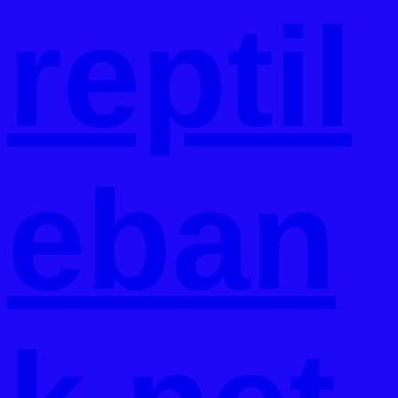
reptil
eban