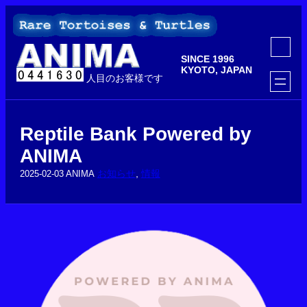
内
容
を
ア
ス
イ
SINCE 1996
コ
キ
ン
KYOTO, JAPAN
ッ
人目のお客様です
リ
ン
プ
ク
Reptile Bank Powered by
ANIMA
お知らせ
, 
情報
2025-02-03
ANIMA