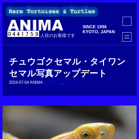
内
容
を
ア
ス
イ
SINCE 1996
コ
キ
ン
KYOTO, JAPAN
ッ
人目のお客様です
リ
ン
プ
ク
チュウゴクセマル・タイワン
セマル写真アップデート
お知らせ
, 
ハコガメ
2024-07-04
ANIMA