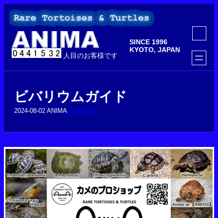
内
容
を
ア
ス
イ
SINCE 1996
コ
キ
ン
KYOTO, JAPAN
ッ
人目のお客様です
リ
ン
プ
ク
ビバリウムガイド
お知らせ
2024-08-02
ANIMA