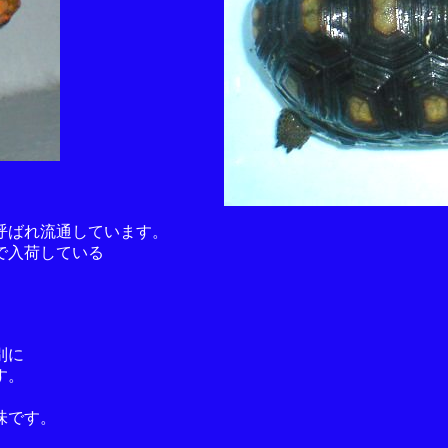
呼ばれ流通しています。
で入荷している
別に
す。
味です。