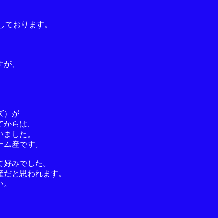
しております。
すが、
ズ）が
てからは、
いました。
ナム産です。
て好みでした。
産だと思われます。
い。