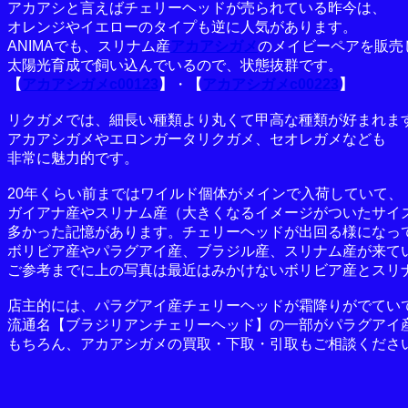
アカアシと言えばチェリーヘッドが売られている昨今は、
オレンジやイエローのタイプも逆に人気があります。
ANIMAでも、スリナム産
アカアシガメ
のメイビーペアを販売
太陽光育成で飼い込んでいるので、状態抜群です。
【
アカアシガメc00123
】
・
【
アカアシガメc00223
】
リクガメでは、細長い種類より丸くて甲高な種類が好まれま
アカアシガメやエロンガータリクガメ、セオレガメなども
非常に魅力的です。
20年くらい前まではワイルド個体がメインで入荷していて、
ガイアナ産やスリナム産（大きくなるイメージがついたサイ
多かった記憶があります。チェリーヘッドが出回る様になっ
ボリビア産やパラグアイ産、ブラジル産、スリナム産が来て
ご参考までに上の写真は最近はみかけないボリビア産とスリ
店主的には、パラグアイ産チェリーヘッドが霜降りがでてい
流通名【ブラジリアンチェリーヘッド】の一部がパラグアイ
もちろん、アカアシガメの買取・下取・引取もご相談くださ