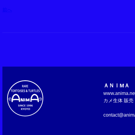
前へ
ＡＮＩМＡ
www.an
カメ生体 販
販売
contact@ani