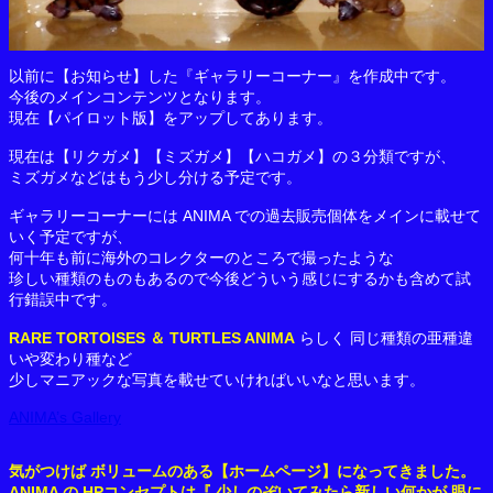
以前に【お知らせ】した『ギャラリーコーナー』を作成中です。
今後のメインコンテンツとなります。
現在【パイロット版】をアップしてあります。
現在は【リクガメ】【ミズガメ】【ハコガメ】の３分類ですが、
ミズガメなどはもう少し分ける予定です。
ギャラリーコーナーには ANIMA での過去販売個体をメインに載せて
いく予定ですが、
何十年も前に海外のコレクターのところで撮ったような
珍しい種類のものもあるので今後どういう感じにするかも含めて試
行錯誤中です。
RARE TORTOISES ＆ TURTLES ANIMA
らしく 同じ種類の亜種違
いや変わり種など
少しマニアックな写真を載せていければいいなと思います。
ANIMA’s Gallery
気がつけば ボリュームのある【ホームページ】になってきました。
ANIMA の HPコンセプトは『 少しのぞいてみたら新しい何かが 眼に