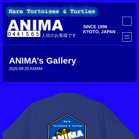
内
容
を
ア
ス
イ
SINCE 1996
コ
キ
ン
KYOTO, JAPAN
ッ
人目のお客様です
リ
ン
プ
ク
ANIMA’s Gallery
お知らせ
2025-09-20
ANIMA