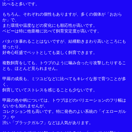
比べると多いです。
もちろん、それぞれの個性もありますが、多くの個体が「おおら
か」で、
また環境や温度などの変化にも順応性が高いです。
ベビーは特に他亜種に比べて飼育安定度が高いです。
バタバタ暴れることはないですが、結構動きまわり高いところにも
登ったり、
好奇心旺盛でペットとしても楽しく飼育できます。
複数飼育をしても、トウブのように噛み合ったり攻撃したりするこ
とも、ほとんど見られません。
甲羅の成長も、ミツユビなどに比べてもキレイな形で育つことが多
く、
飼育していてストレスを感じることも少ないです。
甲羅の色や柄については、トウブほどのバリエーションのフリ幅は
ないかも知れませんが、
コレクション性も高いです。特に発色のよい系統の「イエローガル
フ」や
渋い「ブラックガルフ」などは人気があります。