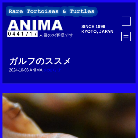
内
容
を
ア
ス
イ
SINCE 1996
コ
キ
ン
KYOTO, JAPAN
ッ
人目のお客様です
リ
ン
プ
ク
ガルフのススメ
お知らせ
2024-10-03
ANIMA