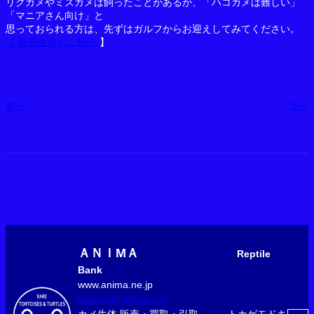
リクガメやミズガメは飼ったことがあるが、「ハコガメは難しい」
「マニアさん向け」と
思っておられる方は、先ずはガルフからお迎えしてみてください。
【 販売生体のご紹介
】
前へ
次へ
ＡＮＩМＡ
Reptile
Bank
www.anima.ne.jp
www.reptilebank.net
カメ生体 販売・買取・引取 トカゲモドキ