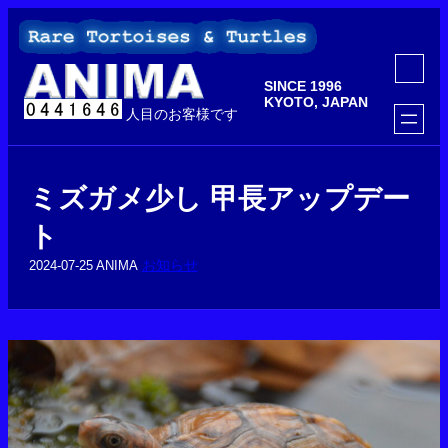
内
容
を
ア
ス
イ
SINCE 1996
コ
キ
ン
KYOTO, JAPAN
ッ
人目のお客様です
リ
ン
プ
ク
ミズガメ少し 甲長アップデー
ト
お知らせ
2024-07-25
ANIMA