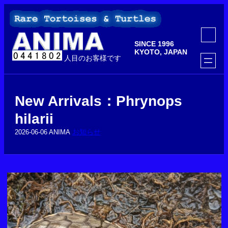
内
容
を
ア
ス
イ
SINCE 1996
コ
キ
ン
KYOTO, JAPAN
ッ
人目のお客様です
リ
ン
プ
ク
New Arrivals：Phrynops
hilarii
お知らせ
2026-06-06
ANIMA
カ
ラ
ム
リ
ン