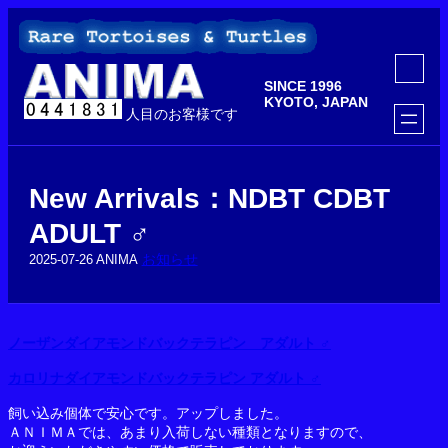
内
容
を
ア
ス
イ
SINCE 1996
コ
キ
ン
KYOTO, JAPAN
ッ
人目のお客様です
リ
ン
プ
ク
New Arrivals：NDBT CDBT
ADULT ♂
お知らせ
2025-07-26
ANIMA
ノーザンダイアモンドバックテラピン アダルト ♂
カロリナダイアモンドバックテラピン アダルト ♂
飼い込み個体で安心です。アップしました。
ＡＮＩＭＡでは、あまり入荷しない種類となりますので、