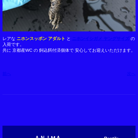
レアな
ニホンスッポン アダルト
と
ニホンイシガメ ヤングサイズ
の
入荷です。
共に 京都産WC の 飼込餌付済個体で 安心してお迎えいただけます。
前へ
次へ
ＡＮＩМＡ