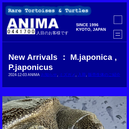
内
容
を
ア
ス
イ
SINCE 1996
コ
キ
ン
KYOTO, JAPAN
ッ
人目のお客様です
リ
ン
プ
ク
New Arrivals ： M.japonica ,
P.japonicus
お知らせ
, 
ミズガメ
, 
入荷
, 
販売生体のご紹介
2024-12-03
ANIMA