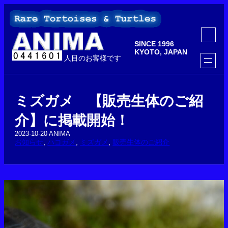
内
容
を
ア
ス
イ
SINCE 1996
コ
キ
ン
KYOTO, JAPAN
ッ
人目のお客様です
リ
ン
プ
ク
ミズガメ 【販売生体のご紹
介】に掲載開始！
2023-10-20
ANIMA
お知らせ
, 
ハコガメ
, 
ミズガメ
, 
販売生体のご紹介