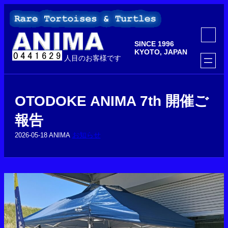
内
容
を
ア
ス
イ
SINCE 1996
コ
キ
ン
KYOTO, JAPAN
ッ
人目のお客様です
リ
ン
プ
ク
OTODOKE ANIMA 7th 開催ご
報告
お知らせ
2026-05-18
ANIMA