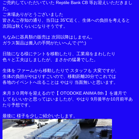
ご売約していただいていた Reptile Bank CB 等お迎えいただきまし
た。
ご来場ありがとうございました
皆さんご存知の通り、当日は 35℃近く、生体への負担を考えると
次回は秋くらいになりそうです。
ちなみに器具類の販売は 次回以降はしません。
ガラス製品は搬入の手間がたいへんで (^^;)
日陰になる様にテントを移動したり、工業扇をまわしたり
色々と工夫はしましたが、まさかの猛暑でした。
生体を ファームから移動したりで スタッフも 大変ですが、
生体の負担がやはりすごいので、移動距離20分でこれでは
各地のイベントへ出ることは やはり 当面無いと思います。
来月３０周年を迎えるので【 OTODOKE ANIMA 8th 】を連月で
してもいいかと思ってはいましたが、やはり 9月後半か10月前半あ
たり予想です。
最後に 様子を少しご紹介いたします。