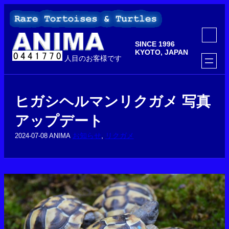
内
容
を
ア
ス
イ
SINCE 1996
コ
キ
ン
KYOTO, JAPAN
ッ
人目のお客様です
リ
ン
プ
ク
ヒガシヘルマンリクガメ 写真
アップデート
お知らせ
, 
リクガメ
2024-07-08
ANIMA