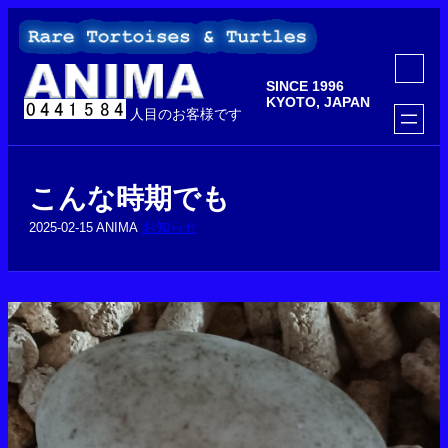
内
容
を
ア
ス
イ
SINCE 1996
コ
キ
ン
KYOTO, JAPAN
ッ
人目のお客様です
リ
ン
プ
ク
こんな時期でも
お知らせ
2025-02-15
ANIMA