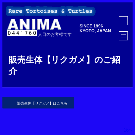
内
容
を
ア
ス
イ
SINCE 1996
コ
キ
ン
KYOTO, JAPAN
ッ
人目のお客様です
リ
ン
プ
ク
販売生体【リクガメ】のご紹
介
販売生体【リクガメ】はこちら
次へ