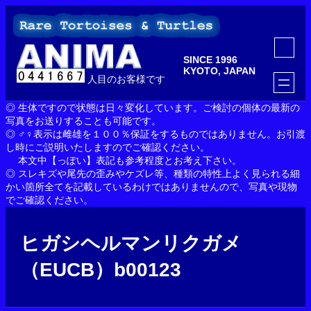
内
容
を
ア
ス
イ
SINCE 1996
コ
キ
ン
KYOTO, JAPAN
ッ
人目のお客様です
リ
ン
プ
ク
◎ 生体ですので状態は日々変化しています。ご検討の個体の最新の
写真をお送りすることも可能です。
◎ ♂♀表示は雌雄を１００％保証をするものではありません。お引渡
し時にご説明いたしますのでご確認ください。
本文中【っぽい】表記も参考程度とお考え下さい。
◎ スレキズや尾先の歪みやケズレ等、種類の特性上よく見られる細
かい箇所全てを記載しているわけではありませんので、写真や現物
でご確認ください。
ヒガシヘルマンリクガメ
（EUCB）b00123