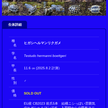
生体詳細
種
ヒガシヘルマンリクガメ
名
学
Testudo hermanni boettgeri
名
甲
11.6 ㎝ (2025.8.2 計測）
長
性
♂
別
価
SOLD OUT
格
EU産 CB2023 前爪5本 結構ニシっぽい雰囲気
のヒガシヘルマンです。入荷時からの甲板ヨリ