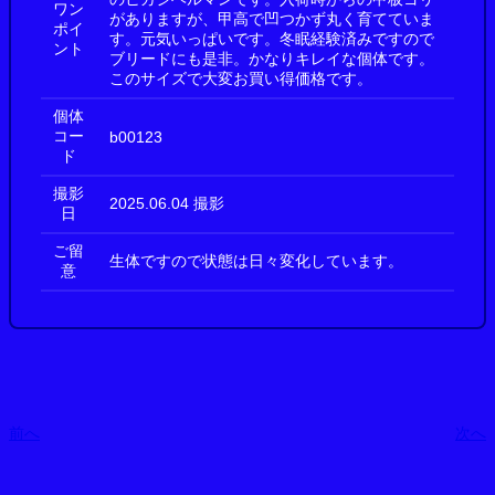
ワン
がありますが、甲高で凹つかず丸く育てていま
ポイ
す。元気いっぱいです。冬眠経験済みですので
ント
ブリードにも是非。かなりキレイな個体です。
このサイズで大変お買い得価格です。
個体
コー
b00123
ド
撮影
2025.06.04 撮影
日
ご留
生体ですので状態は日々変化しています。
意
前へ
次へ