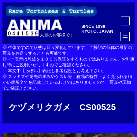
内
容
を
ア
ス
イ
SINCE 1996
コ
キ
ン
KYOTO, JAPAN
ッ
人目のお客様です
リ
ン
プ
ク
◎ 生体ですので状態は日々変化しています。ご検討の個体の最新の
写真をお送りすることも可能です。
◎ ♂♀表示は雌雄を１００％保証をするものではありません。お引渡
し時にご説明いたしますのでご確認ください。
本文中【っぽい】表記も参考程度とお考え下さい。
◎ スレキズや尾先の歪みやケズレ等、種類の特性上よく見られる細
かい箇所全てを記載しているわけではありませんので、写真や現物
でご確認ください。
ケヅメリクガメ CS00525