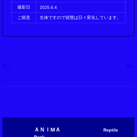
撮影日
2025.6.4
ご留意
生体ですので状態は日々変化しています。
前へ
次へ
ＡＮＩМＡ
Reptile
Bank