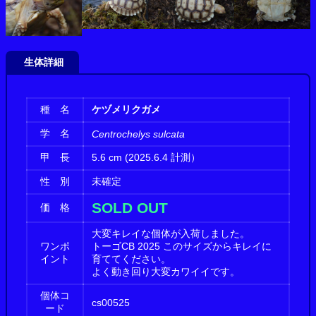
生体詳細
種 名
ケヅメリクガメ
学 名
Centrochelys sulcata
甲 長
5.6 cm (2025.6.4 計測）
性 別
未確定
SOLD OUT
価 格
大変キレイな個体が入荷しました。
ワンポ
トーゴCB 2025 このサイズからキレイに
イント
育ててください。
よく動き回り大変カワイイです。
個体コ
cs00525
ード