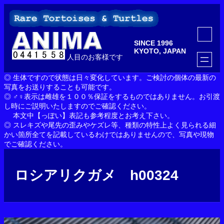
内
容
を
ア
ス
イ
SINCE 1996
コ
キ
ン
KYOTO, JAPAN
ッ
人目のお客様です
リ
ン
プ
ク
◎ 生体ですので状態は日々変化しています。ご検討の個体の最新の
写真をお送りすることも可能です。
◎ ♂♀表示は雌雄を１００％保証をするものではありません。お引渡
し時にご説明いたしますのでご確認ください。
本文中【っぽい】表記も参考程度とお考え下さい。
◎ スレキズや尾先の歪みやケズレ等、種類の特性上よく見られる細
かい箇所全てを記載しているわけではありませんので、写真や現物
でご確認ください。
ロシアリクガメ h00324