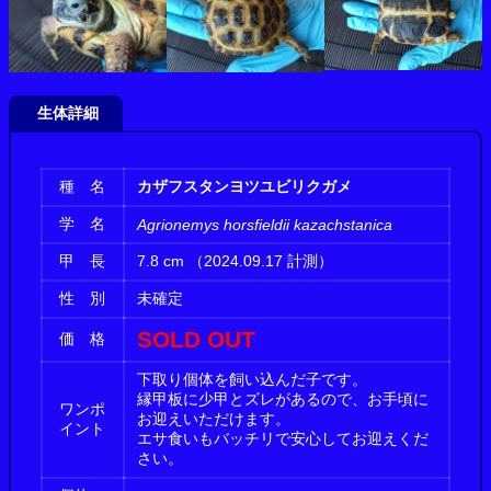
生体詳細
種 名
カザフスタンヨツユビリクガメ
学 名
Agrionemys horsfieldii kazachstanica
甲 長
7.8 cm （2024.09.17 計測）
性 別
未確定
SOLD OUT
価 格
下取り個体を飼い込んだ子です。
縁甲板に少甲とズレがあるので、お手頃に
ワンポ
お迎えいただけます。
イント
エサ食いもバッチリで安心してお迎えくだ
さい。