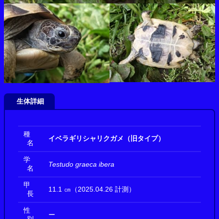
生体詳細
種
イベラギリシャリクガメ（旧タイプ）
名
学
Testudo graeca ibera
名
甲
11.1 ㎝（2025.04.26 計測）
長
性
ー
別