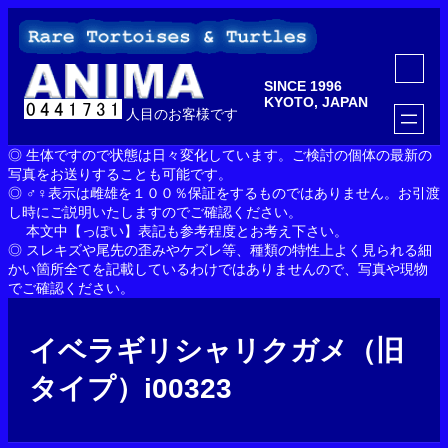
内
容
を
ア
ス
イ
SINCE 1996
コ
キ
ン
KYOTO, JAPAN
ッ
人目のお客様です
リ
ン
プ
ク
◎ 生体ですので状態は日々変化しています。ご検討の個体の最新の
写真をお送りすることも可能です。
◎ ♂♀表示は雌雄を１００％保証をするものではありません。お引渡
し時にご説明いたしますのでご確認ください。
本文中【っぽい】表記も参考程度とお考え下さい。
◎ スレキズや尾先の歪みやケズレ等、種類の特性上よく見られる細
かい箇所全てを記載しているわけではありませんので、写真や現物
でご確認ください。
イベラギリシャリクガメ（旧
タイプ）i00323