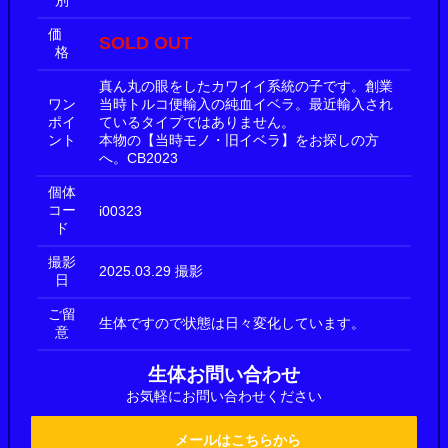
価
SOLD OUT
格
真ん丸の眼をしたカワイイ系統の子です。創業
ワン
当時トルコ便輸入の純血イベラ。最近輸入され
ポイ
ているタイプではありません。
ント
本物の【当時モノ・旧イベラ】をお探しの方
へ。CB2023
個体
コー
i00323
ド
撮影
2025.03.29 撮影
日
ご留
生体ですので状態は日々変化しています。
意
生体お問い合わせ
お気軽にお問い合わせください
メールはこちらから