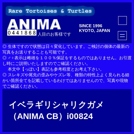
内
容
を
ア
ス
イ
SINCE 1996
コ
キ
ン
KYOTO, JAPAN
ッ
人目のお客様です
リ
ン
プ
ク
◎ 生体ですので状態は日々変化しています。ご検討の個体の最新の
写真をお送りすることも可能です。
◎ ♂♀表示は雌雄を１００％保証をするものではありません。お引渡
し時にご説明いたしますのでご確認ください。
本文中【っぽい】表記も参考程度とお考え下さい。
◎ スレキズや尾先の歪みやケズレ等、種類の特性上よく見られる細
かい箇所全てを記載しているわけではありませんので、写真や現物
でご確認ください。
イベラギリシャリクガメ
（ANIMA CB）i00824