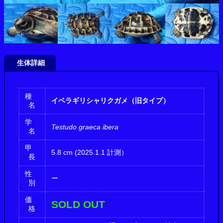
生体詳細
種
イベラギリシャリクガメ（旧タイプ）
名
学
Testudo graeca ibera
名
甲
5.8 cm (2025.1.1 計測）
長
性
ー
別
価
SOLD OUT
格