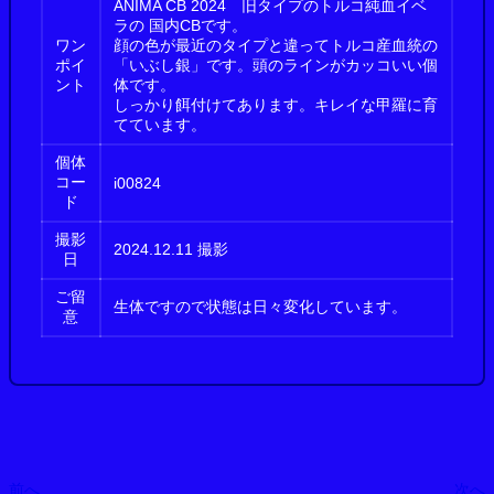
ANIMA CB 2024 旧タイプのトルコ純血イベ
ラの 国内CBです。
ワン
顔の色が最近のタイプと違ってトルコ産血統の
ポイ
「いぶし銀」です。頭のラインがカッコいい個
ント
体です。
しっかり餌付けてあります。キレイな甲羅に育
てています。
個体
コー
i00824
ド
撮影
2024.12.11 撮影
日
ご留
生体ですので状態は日々変化しています。
意
前へ
次へ