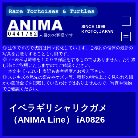
内
容
を
ア
ス
イ
SINCE 1996
コ
キ
ン
KYOTO, JAPAN
ッ
人目のお客様です
リ
ン
プ
ク
◎ 生体ですので状態は日々変化しています。ご検討の個体の最新の
写真をお送りすることも可能です。
◎ ♂♀表示は雌雄を１００％保証をするものではありません。お引渡
し時にご説明いたしますのでご確認ください。
本文中【っぽい】表記も参考程度とお考え下さい。
◎ スレキズや尾先の歪みやケズレ等、種類の特性上よく見られる細
かい箇所全てを記載しているわけではありませんので、写真や現物
でご確認ください。
イベラギリシャリクガメ
（ANIMA Line） iA0826