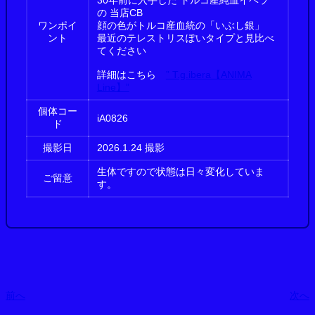
の 当店CB
ワンポイ
顔の色がトルコ産血統の「いぶし銀」
ント
最近のテレストリスぽいタイプと見比べ
てください
詳細はこちら
” T.g.ibera【ANIMA
Line】”
個体コー
iA0826
ド
撮影日
2026.1.24 撮影
生体ですので状態は日々変化していま
ご留意
す。
前へ
次へ