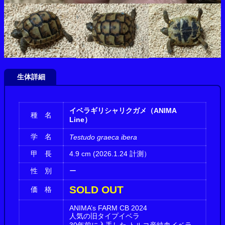
生体詳細
イベラギリシャリクガメ（ANIMA
種 名
Line）
学 名
Testudo graeca ibera
甲 長
4.9 cm (2026.1.24 計測）
性 別
ー
SOLD OUT
価 格
ANIMA’s FARM CB 2024
人気の旧タイプイベラ
30年前に入手した トルコ産純血イベラ