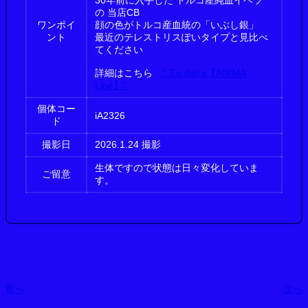
30年前に入手した トルコ産純血イベラ
の 当店CB
ワンポイ
顔の色がトルコ産血統の「いぶし銀」
ント
最近のテレストリスぽいタイプと見比べ
てください
詳細はこちら
” T.g.ibera【ANIMA
Line】”
個体コー
iA2326
ド
撮影日
2026.1.24 撮影
生体ですので状態は日々変化していま
ご留意
す。
前へ
次へ