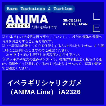
内
容
を
ア
ス
イ
SINCE 1996
コ
キ
ン
KYOTO, JAPAN
ッ
人目のお客様です
リ
ン
プ
ク
◎ 生体ですので状態は日々変化しています。ご検討の個体の最新の
写真をお送りすることも可能です。
◎ ♂♀表示は雌雄を１００％保証をするものではありません。お引渡
し時にご説明いたしますのでご確認ください。
本文中【っぽい】表記も参考程度とお考え下さい。
◎ スレキズや尾先の歪みやケズレ等、種類の特性上よく見られる細
かい箇所全てを記載しているわけではありませんので、写真や現物
でご確認ください。
イベラギリシャリクガメ
（ANIMA Line） iA2326