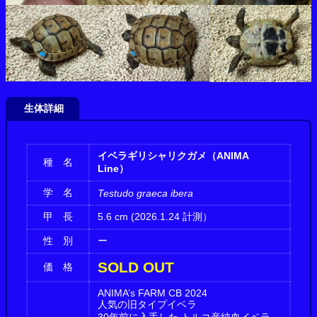
生体詳細
イベラギリシャリクガメ（ANIMA
種 名
Line）
学 名
Testudo graeca ibera
甲 長
5.6 cm (2026.1.24 計測）
性 別
ー
SOLD OUT
価 格
ANIMA’s FARM CB 2024
人気の旧タイプイベラ