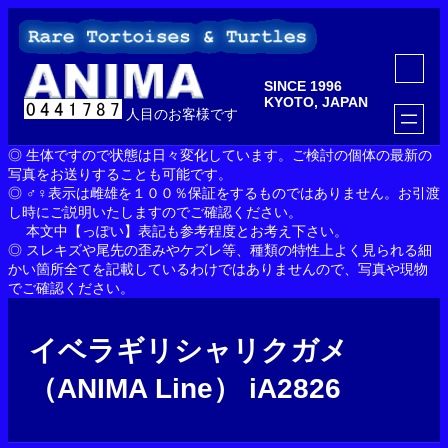
内
容
を
ア
ス
イ
SINCE 1996
コ
キ
ン
KYOTO, JAPAN
ッ
人目のお客様です
リ
ン
プ
ク
◎ 生体ですので状態は日々変化しています。ご検討の個体の最新の
写真をお送りすることも可能です。
◎ ♂♀表示は雌雄を１００％保証をするものではありません。お引渡
し時にご説明いたしますのでご確認ください。
本文中【っぽい】表記も参考程度とお考え下さい。
◎ スレキズや尾先の歪みやケズレ等、種類の特性上よく見られる細
かい箇所全てを記載しているわけではありませんので、写真や現物
でご確認ください。
イベラギリシャリクガメ
（ANIMA Line） iA2826