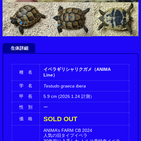
生体詳細
イベラギリシャリクガメ（ANIMA
種 名
Line）
学 名
Testudo graeca ibera
甲 長
5.9 cm (2026.1.24 計測）
性 別
ー
SOLD OUT
価 格
ANIMA’s FARM CB 2024
人気の旧タイプイベラ
30年前に入手した トルコ産純血イベラ