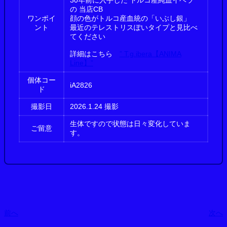
の 当店CB
ワンポイ
顔の色がトルコ産血統の「いぶし銀」
ント
最近のテレストリスぽいタイプと見比べ
てください
詳細はこちら
” T.g.ibera【ANIMA
Line】”
個体コー
iA2826
ド
撮影日
2026.1.24 撮影
生体ですので状態は日々変化していま
ご留意
す。
前へ
次へ