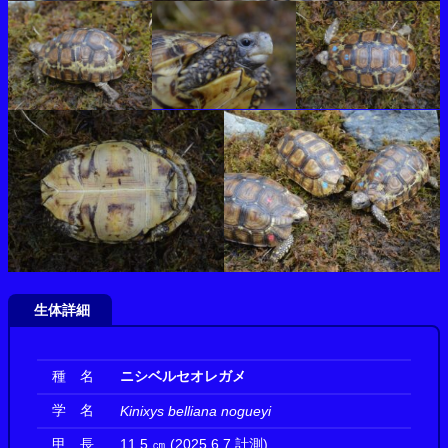
生体詳細
種 名
ニシベルセオレガメ
学 名
Kinixys belliana nogueyi
甲 長
11.5 ㎝ (2025.6.7 計測)