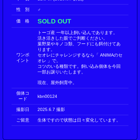
性 別
♂
SOLD OUT
価 格
トーゴ産 一年以上飼い込んであります。
活き活きした眼でご判断ください。
葉野菜やキノコ類、フードにも餌付けてあ
ります。
ワンポ
セオレにチャレンジするなら「 ANIMAのセ
イント
オレ 」で。
コツのいる種類です。飼い込み個体を今回
一部お譲りいたします。
現在、屋外飼育中。
個体コ
kbn00124
ード
撮影日
2025.6.7 撮影
ご留意
生体ですので状態は日々変化しています。