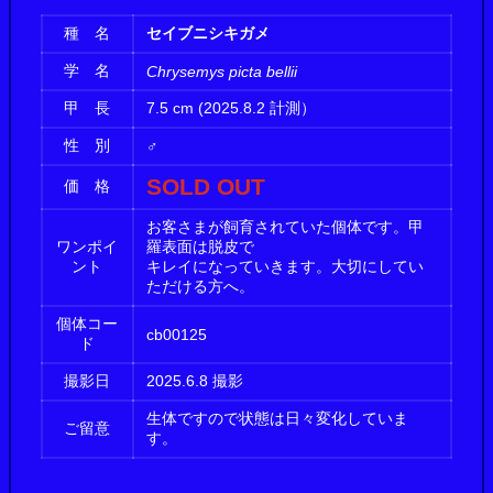
種 名
セイブニシキガメ
学 名
Chrysemys picta bellii
甲 長
7.5 cm (2025.8.2 計測）
性 別
♂
SOLD OUT
価 格
お客さまが飼育されていた個体です。甲
ワンポイ
羅表面は脱皮で
ント
キレイになっていきます。大切にしてい
ただける方へ。
個体コー
cb00125
ド
撮影日
2025.6.8 撮影
生体ですので状態は日々変化していま
ご留意
す。