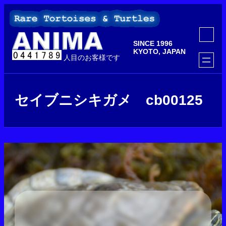
内
容
を
ア
ス
イ
SINCE 1996
コ
キ
ン
KYOTO, JAPAN
ッ
人目のお客様です
リ
ン
プ
ク
セイブニシキガメ cb00125