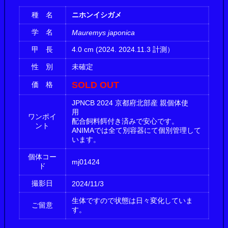
種 名
ニホンイシガメ
学 名
Mauremys japonica
甲 長
4.0 cm (2024. 2024.11.3 計測）
性 別
未確定
SOLD OUT
価 格
JPNCB 2024 京都府北部産 親個体使
用
ワンポイ
配合飼料餌付き済みで安心です。
ント
ANIMAでは全て別容器にて個別管理して
います。
個体コー
mj01424
ド
撮影日
2024/11/3
生体ですので状態は日々変化していま
ご留意
す。