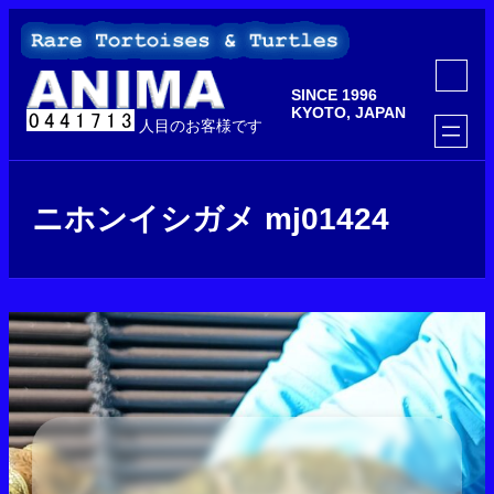
内
容
を
ア
ス
イ
SINCE 1996
コ
キ
ン
KYOTO, JAPAN
ッ
人目のお客様です
リ
ン
プ
ク
ニホンイシガメ mj01424