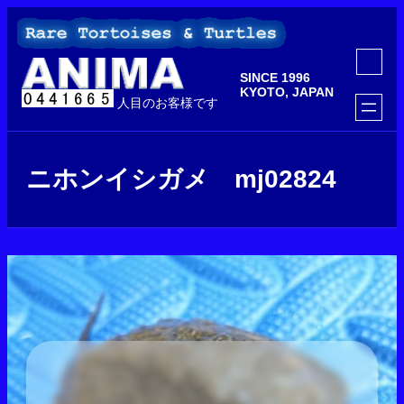
内
容
を
ア
ス
イ
SINCE 1996
コ
キ
ン
KYOTO, JAPAN
ッ
人目のお客様です
リ
ン
プ
ク
ニホンイシガメ mj02824