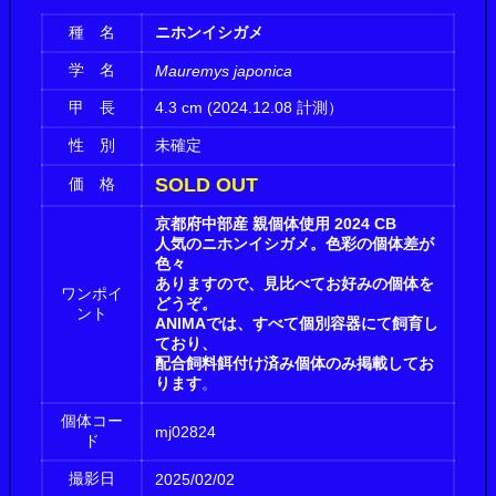
種 名
ニホンイシガメ
学 名
Mauremys japonica
甲 長
4.3 cm (2024.12.08 計測）
性 別
未確定
SOLD OUT
価 格
京都府中部産 親個体使用 2024 CB
人気のニホンイシガメ。色彩の個体差が
色々
ありますので、見比べてお好みの個体を
ワンポイ
どうぞ。
ント
ANIMAでは、すべて個別容器にて飼育し
ており、
配合飼料餌付け済み個体のみ掲載してお
ります
。
個体コー
mj02824
ド
撮影日
2025/02/02