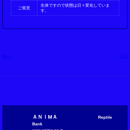
生体ですので状態は日々変化していま
ご留意
す。
前へ
次へ
ＡＮＩМＡ
Reptile
Bank
www.anima.ne.jp