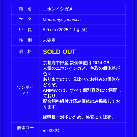
種 名
ニホンイシガメ
学 名
Mauremys japonica
甲 長
5.0 cm (2025.1.1 計測）
性 別
未確定
SOLD OUT
価 格
京都府中部産 親個体使用 2024 CB
人気のニホンイシガメ。色彩の個体差が
色々
ありますので、見比べてお好みの個体を
どうぞ。
ワンポイ
ANIMAでは、すべて個別容器にて飼育し
ント
ており、
配合飼料餌付け済み個体のみ掲載してお
ります
。
縁甲板一対多いため、格安にて販売。
個体コー
mj03524
ド