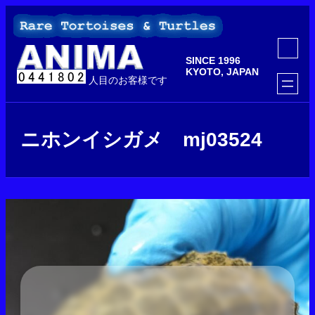
内
容
を
ア
ス
イ
SINCE 1996
コ
キ
ン
KYOTO, JAPAN
ッ
人目のお客様です
リ
ン
プ
ク
ニホンイシガメ mj03524