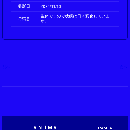
撮影日
2024/11/13
生体ですので状態は日々変化していま
ご留意
す。
前へ
次へ
ＡＮＩМＡ
Reptile