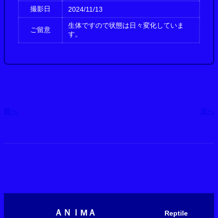
撮影日
2024/11/13
生体ですので状態は日々変化していま
ご留意
す。
前へ
次へ
ＡＮＩМＡ
Reptile