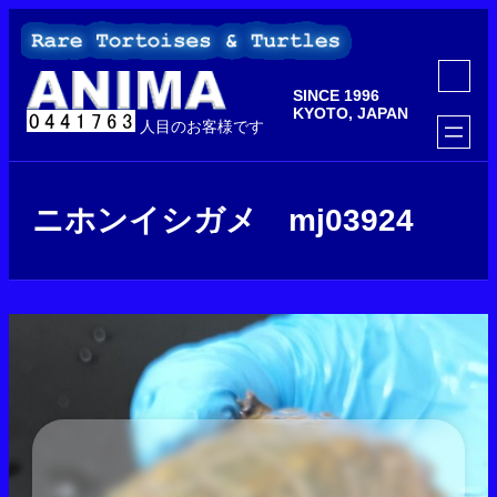
内
容
を
ア
ス
イ
SINCE 1996
コ
キ
ン
KYOTO, JAPAN
ッ
人目のお客様です
リ
ン
プ
ク
ニホンイシガメ mj03924