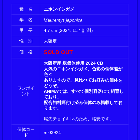
種 名
ニホンイシガメ
学 名
Mauremys japonica
甲 長
4.7 cm (2024. 11.4 計測）
性 別
未確定
SOLD OUT
価 格
大阪府産 親個体使用 2024 CB
人気のニホンイシガメ。色彩の個体差が
色々
ありますので、見比べてお好みの個体を
どうぞ。
ワンポイ
ANIMAでは、すべて個別容器にて飼育し
ント
ており、
配合飼料餌付け済み個体のみ掲載してお
ります
。
尾先チョイキレのため、格安です。
個体コー
mj03924
ド