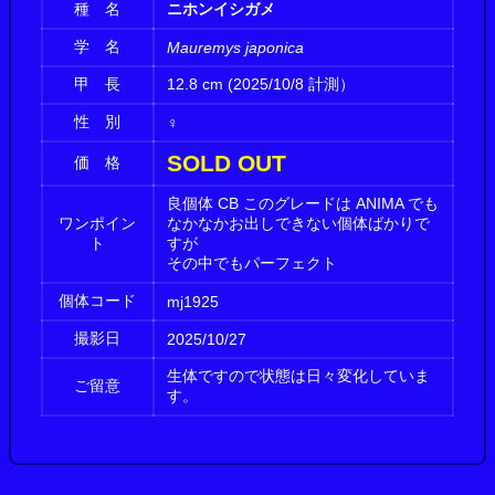
種 名
ニホンイシガメ
学 名
Mauremys japonica
甲 長
12.8 cm (2025/10/8 計測）
性 別
♀
SOLD OUT
価 格
良個体 CB このグレードは ANIMA でも
ワンポイン
なかなかお出しできない個体ばかりで
ト
すが
その中でもパーフェクト
個体コード
mj1925
撮影日
2025/10/27
生体ですので状態は日々変化していま
ご留意
す。