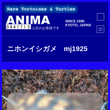
内
容
を
ア
ス
イ
SINCE 1996
コ
キ
ン
KYOTO, JAPAN
ッ
人目のお客様です
リ
ン
プ
ク
ニホンイシガメ mj1925