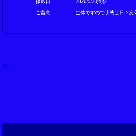
撮影日
2026/5/20撮影
ご留意
生体ですので状態は日々変
前へ