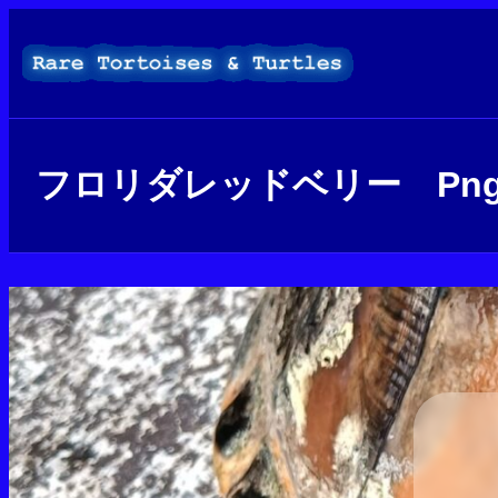
内
容
を
ス
キ
ッ
プ
フロリダレッドベリー Pngf