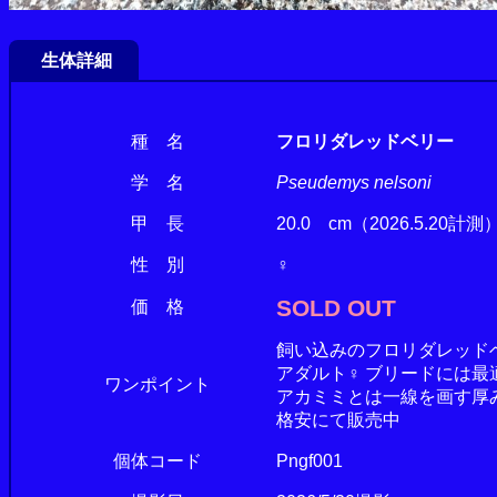
生体詳細
種 名
フロリダレッドベリー
学 名
Pseudemys nelsoni
甲 長
20.0 cm（2026.5.20計測
性 別
♀
SOLD OUT
価 格
飼い込みのフロリダレッド
アダルト♀ ブリードには最
ワンポイント
アカミミとは一線を画す厚
格安にて販売中
個体コード
Pngf001