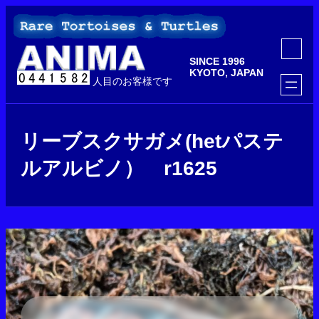
内
容
を
ア
ス
イ
SINCE 1996
コ
キ
ン
KYOTO, JAPAN
ッ
人目のお客様です
リ
ン
プ
ク
リーブスクサガメ(hetパステ
ルアルビノ） r1625