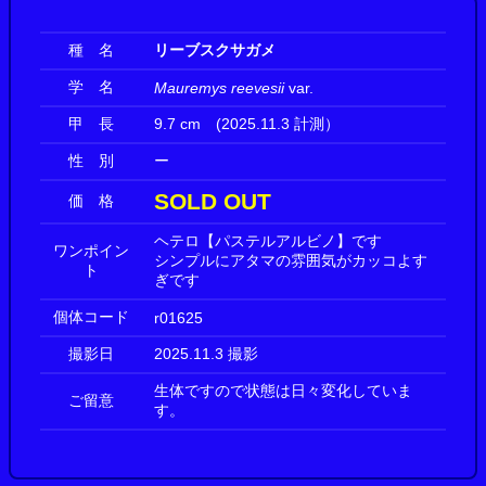
種 名
リーブスクサガメ
学 名
Mauremys reevesii
var.
甲 長
9.7 cm (2025.11.3 計測）
性 別
ー
SOLD OUT
価 格
ヘテロ【パステルアルビノ】です
ワンポイン
シンプルにアタマの雰囲気がカッコよす
ト
ぎです
個体コード
r01625
撮影日
2025.11.3 撮影
生体ですので状態は日々変化していま
ご留意
す。