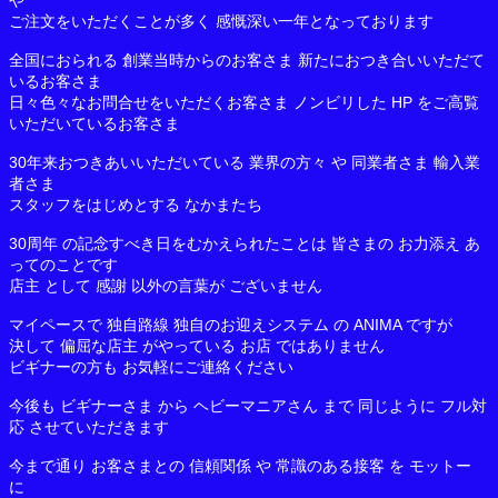
や
ご注文をいただくことが多く 感慨深い一年となっております
全国におられる 創業当時からのお客さま 新たにおつき合いいただて
いるお客さま
日々色々なお問合せをいただくお客さま ノンビリした HP をご高覧
いただいているお客さま
30年来おつきあいいただいている 業界の方々 や 同業者さま 輸入業
者さま
スタッフをはじめとする なかまたち
30周年 の記念すべき日をむかえられたことは 皆さまの お力添え あ
ってのことです
店主 として 感謝 以外の言葉が ございません
マイペースで 独自路線 独自のお迎えシステム の ANIMA ですが
決して 偏屈な店主 がやっている お店 ではありません
ビギナーの方も お気軽にご連絡ください
今後も ビギナーさま から ヘビーマニアさん まで 同じように フル対
応 させていただきます
今まで通り お客さまとの 信頼関係 や 常識のある接客 を モットー
に