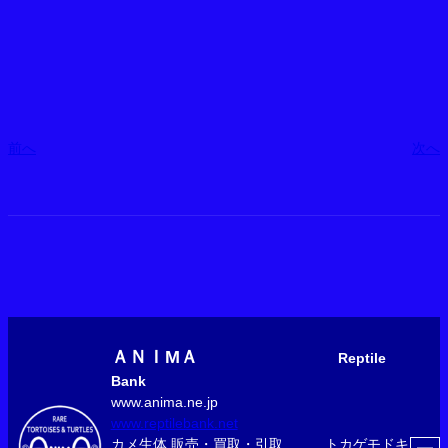
前へ
次へ
ＡＮＩМＡ
Reptile
Bank
www.anima.ne.jp
www.reptilebank.net
カメ生体 販売・買取・引取 トカゲモドキ