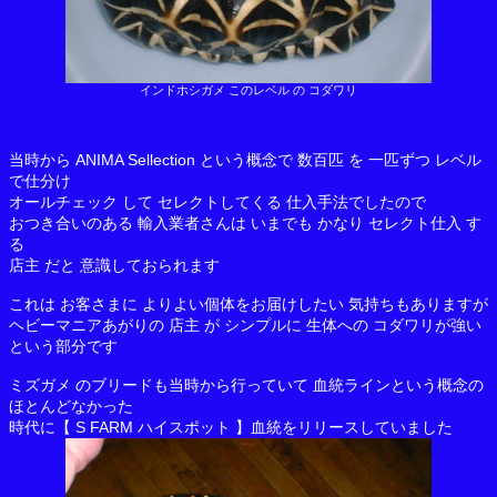
インドホシガメ このレベル の コダワリ
当時から ANIMA Sellection という概念で 数百匹 を 一匹ずつ レベル
で仕分け
オールチェック して セレクトしてくる 仕入手法でしたので
おつき合いのある 輸入業者さんは いまでも かなり セレクト仕入 す
る
店主 だと 意識しておられます
これは お客さまに よりよい個体をお届けしたい 気持ちもありますが
ヘビーマニアあがりの 店主 が シンプルに 生体への コダワリが強い
という部分です
ミズガメ のブリードも当時から行っていて 血統ラインという概念の
ほとんどなかった
時代に【 S FARM ハイスポット 】血統をリリースしていました