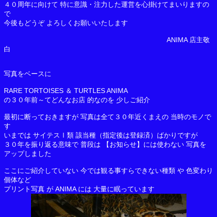
４０周年に向けて 特に意識・注力した運営を心掛けてまいりますの
で
今後もどうぞ よろしくお願いいたします
ANIMA 店主敬
白
写真をベースに
RARE TORTOISES ＆ TURTLES ANIMA
の３０年前～てどんなお店 的なのを 少しご紹介
最初に断っておきますが 写真は全て３０年近くまえの 当時のモノで
す
いまでは サイテスⅠ類 該当種（指定後は登録済）ばかりですが
３０年を振り返る意味で 普段は 【お知らせ】には使わない 写真を
アップしました
ここにご紹介していない 今では観る事すらできない種類 や 色変わり
個体など
プリント写真 が ANIMA には 大量に眠っています