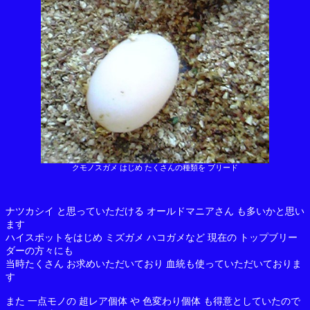
クモノスガメ はじめ たくさんの種類を ブリード
ナツカシイ と思っていただける オールドマニアさん も多いかと思い
ます
ハイスポットをはじめ ミズガメ ハコガメなど 現在の トップブリー
ダーの方々にも
当時たくさん お求めいただいており 血統も使っていただいておりま
す
また 一点モノの 超レア個体 や 色変わり個体 も得意としていたので