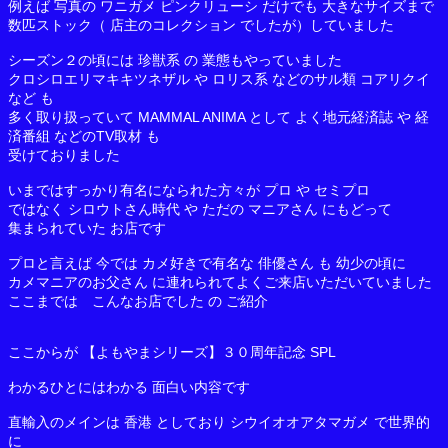
例えば 写真の ワニガメ ピンクリューシ だけでも 大きなサイズまで
数匹ストック（ 店主のコレクション でしたが）していました
シーズン２の頃には 珍獣系 の 業態もやっていました
クロシロエリマキキツネザル や ロリス系 などのサル類 コアリクイ
など も
多く取り扱っていて MAMMAL ANIMA として よく地元経済誌 や 経
済番組 などのTV取材 も
受けておりました
いまではすっかり有名になられた方々が プロ や セミプロ
ではなく シロウトさん時代 や ただの マニアさん にもどって
集まられていた お店です
プロと言えば 今では カメ好きで有名な 俳優さん も 幼少の頃に
カメマニアのお父さん に連れられてよくご来店いただいていました
ここまでは こんなお店でした の ご紹介
ここからが 【よもやまシリーズ】３０周年記念 SPL
わかるひとにはわかる 面白い内容です
直輸入のメインは 香港 としており シウイオオアタマガメ で世界的
に