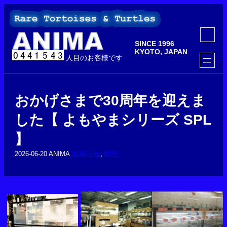
内
容
を
ア
ス
イ
SINCE 1996
コ
キ
ン
KYOTO, JAPAN
ッ
人目のお客様です
リ
ン
プ
ク
おかげさまで30周年を迎えま
した【 よもやまシリーズ SPL
】
お知らせ
, 
情報
2026-06-20
ANIMA