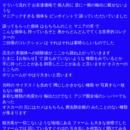
そういう流れで お友達価格で 個人的に 逆に一般の輸出に載せないよ
うな
マニアックすぎる 個体を ピンポイントで 譲っていただいていました
譲ってもらった個体 はもちろんのこと マニアの常 で
こんな個体も 持っているぞと 奥からどんどんでてくる世界的コレク
ターの
ご自慢のコレクション は それはそれは素晴らしいものでした
店主の 実個体への経験値が ここから跳ね上がっていきます
たまに【お知らせ】で 誰もみていないような 種類をみているとか
手に持ったことがある 飼育したことがある と言いますが オスカーの
ところの
ボリュームが やはり大きいと思います
当時の サイテスⅠも含めて 噂にしかきかない種類 や 写真すら一枚
もない種類
多彩な種類の色変わり 輸出だけでなく アジア圏全域のシッパーでも
あった
オスカーの 元にはカメはもちろん 爬虫類全般の みたことのない種類
が集まります
観光客が一切こないような地域にある ファーム も大きな規模でした
ファームでは 話しているすぐそばの 引き出しを何気なく開けてみる