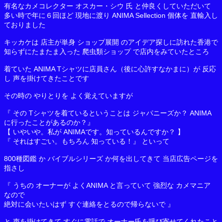
有名なカメコレクター オスカー・シウ 氏 と仲良くしていただいて
多い時で年に６回ほど 現地に渡り ANIMA Sellection 個体を 直輸入し
ておりました
キッカケは 店主が単身 ショップ展開 のアイデア探しに訪れた香港で
知らずにたまたま入った 爬虫類ショップ で店内をみていたところ
着ていた ANIMA Tシャツに店員さん（後に心許すなかまに）が 反応
し 声を掛けてきたことです
その時の やりとりを よく覚えていますが
『 その Tシャツを着ているということは ジャパニーズか？ ANIMA
に行ったことがあるのか？』
【 いやいや。私が ANIMAです。知っているんですか？ 】
『 それはすごい。もちろん 知っている！』 といって
800種図鑑 か バイブルシリーズ か何を出してきて 当店広告ページを
指さし
『 うちの オーナーが よくANIMA と言っていて 強烈な カメマニア
なので
絶対に会いたいはず すぐ連絡をとるので帰らないで 』
と 声を掛けてきて すぐに電話で オーナー氏を呼び寄せてくれたこと