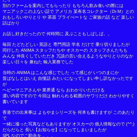
別のファームを案内してもらったり もちろん飲み食いの際には
マニアックこの上ない話で アメリカ 某有名コレクター（Dr.M）との
おもしろいやりとり や 茶器 プライべートな ご家族の話 など 楽しい
話ばかり
お話し好きだったので 何時間に 及ぶこともしばしば。。
毎回 たどたどしい 英語と 専門用語 学名 だけで 乗り切りましたが
同行した ANIMA スタッフたちや オスカーの スタッフさんたちも
みんな 仲良くしていただき 冗談の言い合えるようなやりとりのなか
楽しい日々を 兼ねた 輸入業務でした
当時の ANIMA はこんな感じでした って感じが いつのまにか
昔ばなしとはいえ 自慢話 みたいになってしまい申し訳なかったです
が
ヘビーマニアさんや 業界通 なら おわかりいただける
濃い内容ですので 今回は 触れられる範囲のサワリだけ わかりやすく
書いています
香港での出来事は よもやまシリーズを 何本も書けますが このあたり
で
一緒に撮った写真などもありますが オスカーの 個人情報なので (^^;)
だらだらと 長い【お知らせ】になってしまいましたが
SPL なのでご勘弁を 。。。