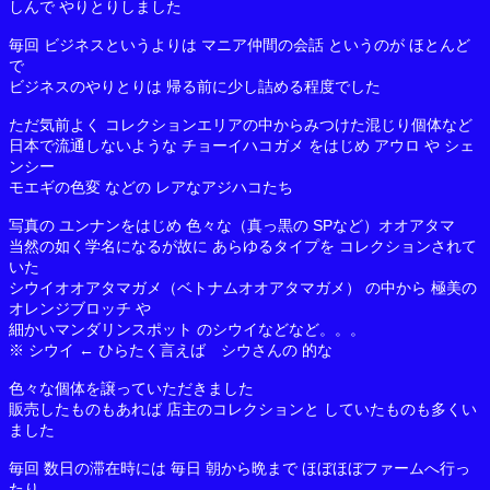
しんで やりとりしました
毎回 ビジネスというよりは マニア仲間の会話 というのが ほとんど
で
ビジネスのやりとりは 帰る前に少し詰める程度でした
ただ気前よく コレクションエリアの中からみつけた混じり個体など
日本で流通しないような チョーイハコガメ をはじめ アウロ や シェ
ンシー
モエギの色変 などの レアなアジハコたち
写真の ユンナンをはじめ 色々な（真っ黒の SPなど）オオアタマ
当然の如く学名になるが故に あらゆるタイプを コレクションされて
いた
シウイオオアタマガメ（ベトナムオオアタマガメ） の中から 極美の
オレンジブロッチ や
細かいマンダリンスポット のシウイなどなど。。。
※ シウイ ← ひらたく言えば シウさんの 的な
色々な個体を譲っていただきました
販売したものもあれば 店主のコレクションと していたものも多くい
ました
毎回 数日の滞在時には 毎日 朝から晩まで ほぼほぼファームへ行っ
たり