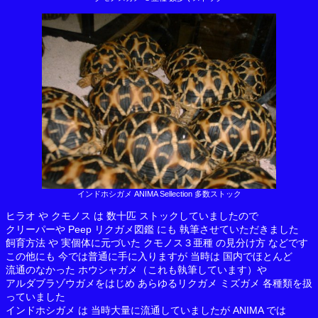
インドホシガメ ANIMA Sellection 多数ストック
ヒラオ や クモノス は 数十匹 ストックしていましたので
クリーパーや Peep リクガメ図鑑 にも 執筆させていただきました
飼育方法 や 実個体に元づいた クモノス３亜種 の見分け方 などです
この他にも 今では普通に手に入りますが 当時は 国内でほとんど
流通のなかった ホウシャガメ（これも執筆しています）や
アルダブラゾウガメをはじめ あらゆるリクガメ ミズガメ 各種類を扱
っていました
インドホシガメ は 当時大量に流通していましたが ANIMA では