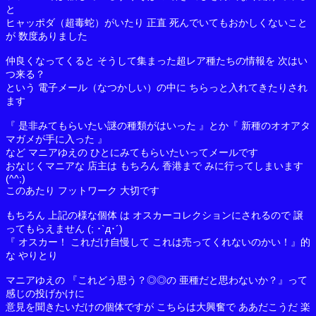
と
ヒャッポダ（超毒蛇）がいたり 正直 死んでいてもおかしくないこと
が 数度ありました
仲良くなってくると そうして集まった超レア種たちの情報を 次はい
つ来る？
という 電子メール（なつかしい）の中に ちらっと入れてきたりされ
ます
『 是非みてもらいたい謎の種類がはいった 』とか『 新種のオオアタ
マガメが手に入った 』
など マニアゆえの ひとにみてもらいたいってメールです
おなじくマニアな 店主は もちろん 香港まで みに行ってしまいます
(^^;)
このあたり フットワーク 大切です
もちろん 上記の様な個体 は オスカーコレクションにされるので 譲
ってもらえません (; ･`д･´)
『 オスカー！ これだけ自慢して これは売ってくれないのかい！』的
な やりとり
マニアゆえの 『これどう思う？◎◎の 亜種だと思わないか？』って
感じの投げかけに
意見を聞きたいだけの個体ですが こちらは大興奮で ああだこうだ 楽