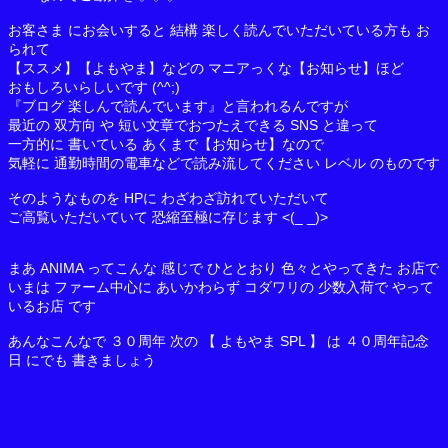
お客さま にお会いすると 結構 楽しく読んでいただいている方も お
られて
【ススメ】【よもやま】などの マニアっくな【お知らせ】ほど
おもしろいらしいです (^^;)
『ブログ 楽しんで読んでいます』と言われるんですが
最近の 双方向 や 短い文章でおつたえできる SNS と違って
一方的に 書いている あくまで【お知らせ】なので
気軽に 通勤時間の電車などで読み流してください レベル のものです
そのようなものを HPに わざわざ訪れていただいて
ご高覧いただいていて 恐縮至極に存じます <(_ _)>
まあ ANIMA ってこんな 感じで ひととおり 色々とやってきた お店で
いまは ファーム中心に あいかわらず コダワリの 少数入荷で やって
いるお店 です
あんなこんなで ３０周年 次の 【 よもやま SPL 】 は ４０周年記念
日 にでも 書きましょう