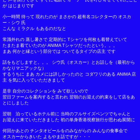
が はじまりです
小一時間 待って 現れたのが まさかの 超有名コレクターの オスカ
ー・シウ 氏
こんな ミラクル もあるのだなと
常識外れの 蒸し暑さで 定期的に Tシャツを何枚も着替えていて
たまたま着ていたのが ANIMA Tシャツだったという。。。
まあ 何かと縁という部分では ついてるタイプの店主 です
話をもどしますと。。。 シウ氏（オスカー）とお話しを（最初から
かなりマニアックな）
するうちに まあ カメには詳しかったのと コダワリのある ANIMA 店
主 を気に入っていただきまして
是非 自分のコレクションを みて欲しいので
翌日ファームを案内すると言われ 翌朝のお迎えの約束をして店をあ
とにしました
翌朝 泊っているホテル前に 当時のフルサイズベンツでちゃんと
お迎えに来ていただきました 初の単身香港視察旅行が思わぬ展開に
何回かあとの チンタオビールをのみながらの みんなの食事会で
オスカーからきいた よもやま話ですが・・・