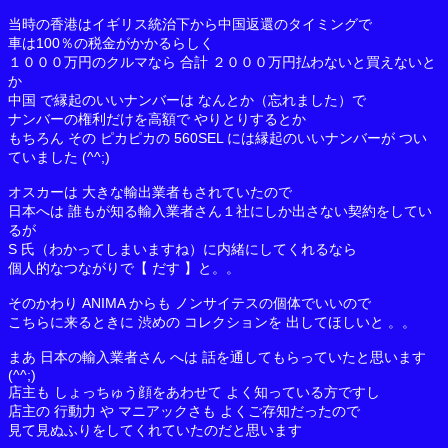
当時の香港はイギリス統治下から中国返還のタイミングで
車は100％の税金がかかるらしく
１０００万円のクルマなら 合計 ２０００万円払わないと買えないと
か
中国 で縁起のいいナンバーは なんとか（忘れました）で
ナンバーの権利だけを高額で やりとりするとか
もちろん その ピカピカの 560SEL には縁起のいいナンバーが つい
ていました (^^;)
オスカーは 大きな輸出業者もされていたので
日本へは 誰もが知る輸入業者さん１社にしか出さない契約をしてい
るが
S 氏（わかってしまいますね）に内緒にしてくれるなら
個人的なつながりで【 だす 】と。。
そのかわり ANIMA からも ノンサイテスの個体でいいので
こちらに来るときに 渋めの コレクションを 出してほしいと 。。
まあ 日本の輸入業者さん へは 話を通してもらっていたと思います
(^^;)
店主も しょっちゅう顔をあわせて よく知っている方ですし
店主の 行動力 や マニアックさも よくご存知だったので
見て見ぬふりをしてくれていたのだと思います