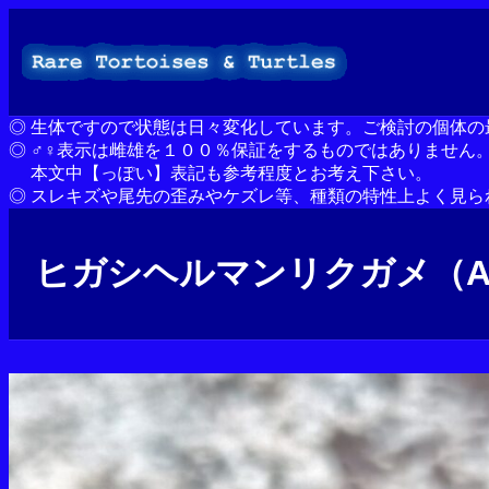
内
容
を
ス
キ
◎ 生体ですので状態は日々変化しています。ご検討の個体
ッ
◎ ♂♀表示は雌雄を１００％保証をするものではありません
プ
本文中【っぽい】表記も参考程度とお考え下さい。
◎ スレキズや尾先の歪みやケズレ等、種類の特性上よく見
ヒガシヘルマンリクガメ（ANIM