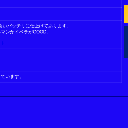
24 エサ食いバッチリに仕上げてあります。
マンかイベラがGOOD。
ート
しています。