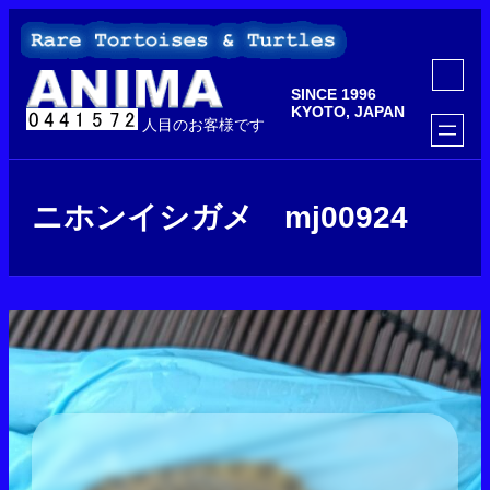
内
容
を
ア
ス
イ
SINCE 1996
コ
キ
ン
KYOTO, JAPAN
ッ
人目のお客様です
リ
ン
プ
ク
ニホンイシガメ mj00924