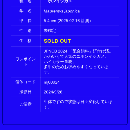
種 名
ニホンイシガメ
学 名
Mauremys japonica
甲 長
5.4 cm (2025.02.16 計測）
性 別
未確定
SOLD OUT
価 格
JPNCB 2024 「配合飼料」餌付け済。
かわいくて人気のニホンイシガメ。
ワンポイン
ハイカラー血統。
ト
多甲のためお求めやすくなっていま
す。
個体コード
mj00924
撮影日
2024/9/28
生体ですので状態は日々変化していま
ご留意
す。