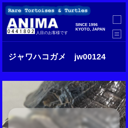
内
容
を
ア
ス
イ
SINCE 1996
コ
キ
ン
KYOTO, JAPAN
ッ
人目のお客様です
リ
ン
プ
ク
ジャワハコガメ jw00124