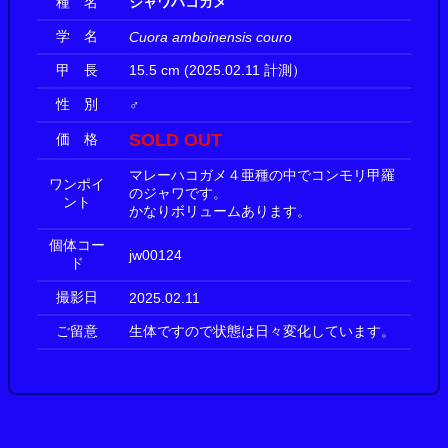
種 名
ジャワハコガメ
学 名
Cuora amboinensis couro
甲 長
15.5 cm (2025.02.11 計測）
性 別
♂
SOLD OUT
価 格
マレーハコガメ４亜種の中でコンモリ甲羅
ワンポイ
のジャワです。
ント
かなりボリュームあります。
個体コー
jw00124
ド
撮影日
2025.02.11
ご留意
生体ですので状態は日々変化しています。