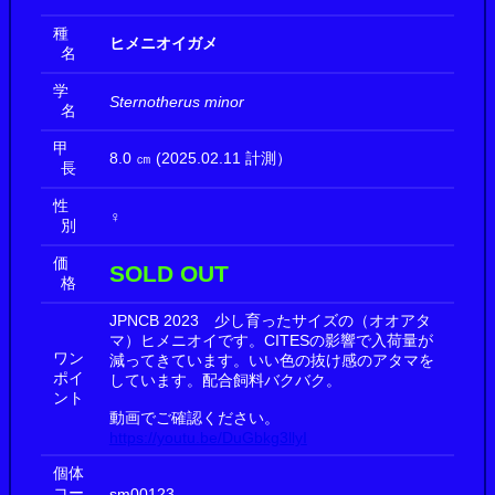
種
ヒメニオイガメ
名
学
Sternotherus minor
名
甲
8.0 ㎝ (2025.02.11 計測）
長
性
♀
別
価
SOLD OUT
格
JPNCB 2023 少し育ったサイズの（オオアタ
マ）ヒメニオイです。CITESの影響で入荷量が
ワン
減ってきています。いい色の抜け感のアタマを
ポイ
しています。配合飼料バクバク。
ント
動画でご確認ください。
https://youtu.be/DuGbkg3llyI
個体
コー
sm00123