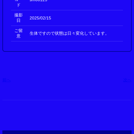
ド
撮影
2025/02/15
日
ご留
生体ですので状態は日々変化しています。
意
前へ
次へ