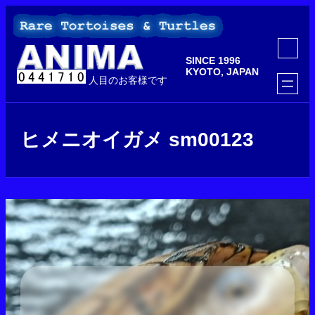
内
容
を
ア
ス
イ
SINCE 1996
コ
キ
ン
KYOTO, JAPAN
ッ
人目のお客様です
リ
ン
プ
ク
ヒメニオイガメ sm00123