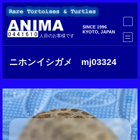
内
容
を
ア
ス
イ
SINCE 1996
コ
キ
ン
KYOTO, JAPAN
ッ
人目のお客様です
リ
ン
プ
ク
ニホンイシガメ mj03324