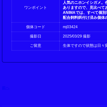
人気のニホンイシガメ。
ワンポイント
ありますので、見比べて
ANIMAでは、すべて個
配合飼料餌付け済み個体
個体コード
mj03424
撮影日
2025/03/29 撮影
ご留意
生体ですので状態は日々
前へ