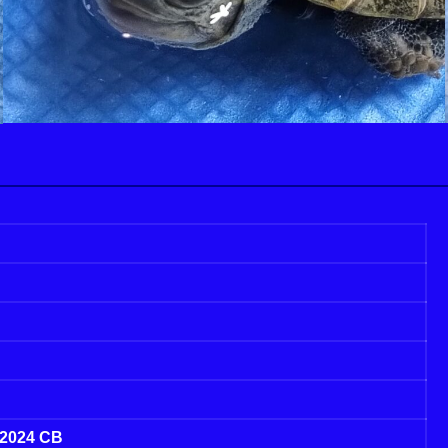
）
024 CB