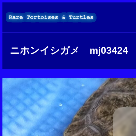
内
容
を
ス
キ
ッ
プ
ニホンイシガメ mj03424