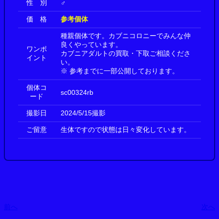
性 別
♂
価 格
参考個体
種親個体です。カブニコロニーでみんな仲
良くやっています。
ワンポ
カブニアダルトの買取・下取ご相談くださ
イント
い。
※ 参考までに一部公開しております。
個体コ
sc00324rb
ード
撮影日
2024/5/15撮影
ご留意
生体ですので状態は日々変化しています。
前へ
次へ