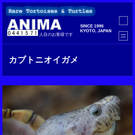
内
容
を
ア
ス
イ
SINCE 1996
コ
キ
ン
KYOTO, JAPAN
ッ
人目のお客様です
リ
ン
プ
ク
カブトニオイガメ