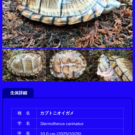
生体詳細
種 名
カブトニオイガメ
学 名
Sternotherus carinatus
甲 長
10.0 cm (2025/10/26)