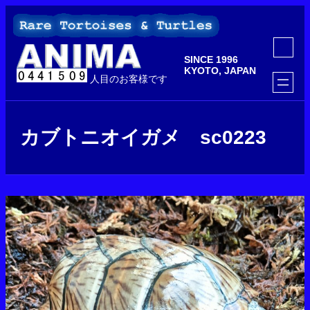
内
容
を
ア
ス
イ
SINCE 1996
コ
キ
ン
KYOTO, JAPAN
ッ
人目のお客様です
リ
ン
プ
ク
カブトニオイガメ sc0223